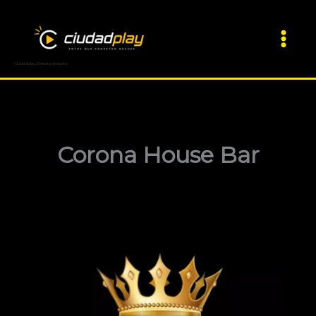
Ir
al
contenido
Ciudadplay Entretenimiento
Corona House Bar