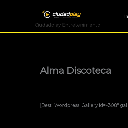
Ir
al
I
contenido
Ciudadplay Entretenimiento
Alma Discoteca
[Best_Wordpress_Gallery id=»308″ gal_