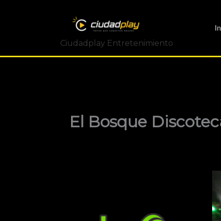
Ir
al
I
contenido
Ciudadplay Entretenimiento
El Bosque Discotec