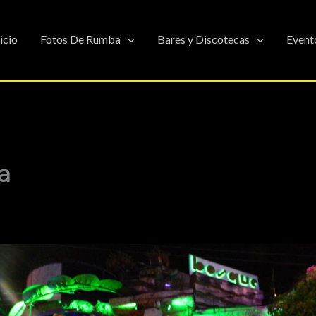
nicio
Fotos De Rumba
Bares y Discotecas
Event
a